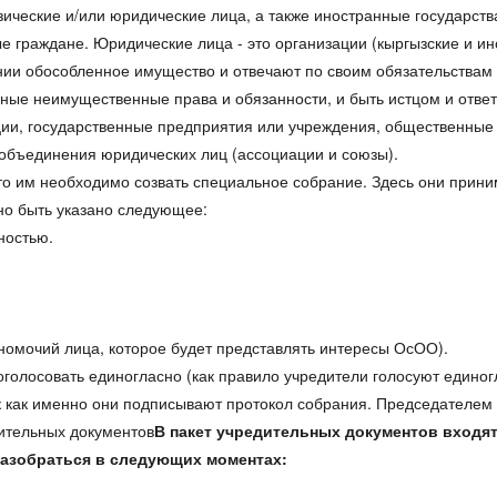
ческие и/или юридические лица, а также иностранные государств
ые граждане. Юридические лица - это организации (кыргызские и ин
ии обособленное имущество и отвечают по своим обязательствам 
ые неимущественные права и обязанности, и быть истцом и ответч
ции, государственные предприятия или учреждения, общественные
объединения юридических лиц (ассоциации и союзы).
то им необходимо созвать специальное собрание. Здесь они при
но быть указано следующее:
нностью.
номочий лица, которое будет представлять интересы ОсОО).
олосовать единогласно (как правило учредители голосуют единог
к как именно они подписывают протокол собрания. Председателем и
дительных документов
В пакет учредительных документов входят
разобраться в следующих моментах: