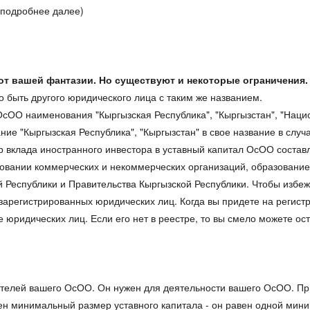
(подробнее далее)
т вашей фантазии. Но существуют и некоторые ограничения
о быть другого юридического лица с таким же названием.
ОсОО наименования "Кыргызская Республика", "Кыргызстан", "Нац
 "Кыргызская Республика", "Кыргызстан" в свое название в случая
р вклада иностранного инвестора в уставный капитал ОсОО соста
овании коммерческих и некоммерческих организаций, образование
й Республики и Правительства Кыргызской Республики. Чтобы избе
зарегистрированных юридических лиц. Когда вы придете на регист
 юридических лиц. Если его нет в реестре, то вы смело можете ост
ителей вашего ОсОО. Он нужен для деятельности вашего ОсОО. Пр
н минимальный размер уставного капитала - он равен одной мини