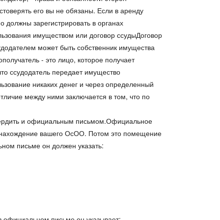
товерять его вы не обязаны. Если в аренду
но должны зарегистрировать в органах
льзования имуществом или договор ссудыДоговор
удодателем может быть собственник имущества
олучатель - это лицо, которое получает
что ссудодатель передает имущество
льзование никаких денег и через определенный
отличие между ними заключается в том, что по
твердить и официальным письмом.Официальное
стонахождение вашего ОсОО. Потом это помещение
ьном письме он должен указать:
 в официальном письме он указывает: