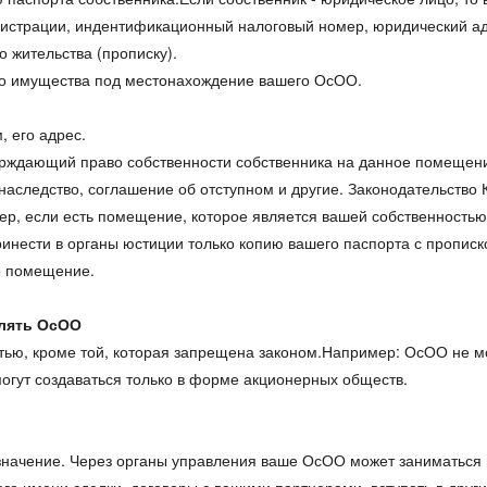
егистрации, индентификационный налоговый номер, юридический а
о жительства (прописку).
его имущества под местонахождение вашего ОсОО.
, его адрес.
рждающий право собственности собственника на данное помещени
 наследство, соглашение об отступном и другие. Законодательство
р, если есть помещение, которое является вашей собственностью 
инести в органы юстиции только копию вашего паспорта с прописк
то помещение.
влять ОсОО
ю, кроме той, которая запрещена законом.Например: ОсОО не мо
могут создаваться только в форме акционерных обществ.
начение. Через органы управления ваше ОсОО может заниматься 