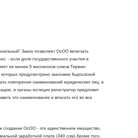
.
иональный".Закон позволяет ОсОО включать
х: - если доля государственного участия в
вляет не менее 5 миллионов сомов.Термин
 которых предусмотрено законами Кыргызской
жать повторения наименований юридических лиц, в
рацию, в органы юстиции регистратор предложит
авить это наименование и вписать его во все
и создании ОсОО - это единственное имущество,
мальной заработной плате (340 сом).Кроме того,