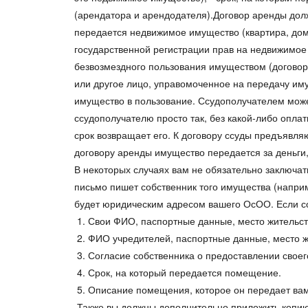
(арендатора и арендодателя).Договор аренды дол
передается недвижимое имущество (квартира, дом и
государственной регистрации прав на недвижимое
безвозмездного пользования имуществом (договор
или другое лицо, управомоченное на передачу иму
имущество в пользование. Ссудополучателем може
ссудополучателю просто так, без какой-либо опла
срок возвращает его. К договору ссуды предъявляю
договору аренды имущество передается за деньги,
В некоторых случаях вам не обязательно заключ
письмо пишет собственник того имущества (напри
будет юридическим адресом вашего ОсОО. Если со
1. Свои ФИО, паспортные данные, место жительст
2. ФИО учредителей, паспортные данные, место ж
3. Согласие собственника о предоставлении сво
4. Срок, на который передается помещение.
5. Описание помещения, которое он передает вам
Также вы должны дополнительно приложить копию 