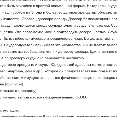
жен быть заключен в простой письменной форме. Нотариально удос
 т.д.) сроком на 3 года и более, то договор аренды вы обязатель
 имущество. Образец договора аренды Договор безвозмездного по
 ссуды) заключается между ссудодателем и ссудополучателем. Сс
щества. Это правомочие можно подтвердить доверенностью. Ссудоп
т быть любое физическое и юридическое лицо. Вы должны знать, 
ты. Ссудополучатель принимает это имущество. Он не платит за по
тся такие же требования, что и к договору аренды. Единственное 
 а по договору ссуды оно передается бесплатно.
ать договор аренды или ссуды. Юридический адрес вы можете под
мер, квартира, дом и др.); которое он предоставляет вам под ме
бственником имущества является физическое лицо, то в официал
ва (прописку).
ительства (прописку).
его имущества под местонахождение вашего ОсОО.
, его адрес.
паспорта собственника.Если собственник - юридическое лицо, то