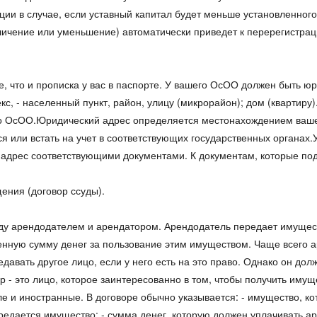
ции в случае, если уставный капитал будет меньше установленног
личение или уменьшение) автоматически приведет к перерегистра
, что и прописка у вас в паспорте. У вашего ОсОО должен быть ю
кс, - населенный пункт, район, улицу (микрорайон); дом (квартир
его ОсОО.Юридический адрес определяется местонахождением ваш
 или встать на учет в соответствующих государственных органах.У
 адрес соответствующими документами. К документам, которые по
ения (договор ссуды).
у арендодателем и арендатором. Арендодатель передает имущест
нную сумму денег за пользование этим имуществом. Чаще всего а
давать другое лицо, если у него есть на это право. Однако он до
 - это лицо, которое заинтересованно в том, чтобы получить имущ
е и иностранные. В договоре обычно указывается: - имущество, ко
редается имущество; - сумма денег, которую должен уплачивать ар