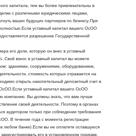
вного капитала, тем вы более привлекательны в
сделки с различными юридическими лицами,
пугнуть ваших будущих партнеров по бизнесу.При
 полностью.Если уставный капитал вашего ОсОО
редоставляется разрешение Государственной
ра его доли, которую он внес в уставный
5% .Свой взнос в уставный капитал вы можете
твом: зданиями, сооружениями, оборудованием,
еятельности, стоимость которых отражается на
одимо открыть накопительный депозитный счет в
о ОсОО.Если уставный капитал вашего ОсОО
ю компанию. Вы должны знать, что вам лучше
ствление своей деятельности. Поэтому в органах
ься аудитором только при соблюдении требования
сОО. В течение года с момента регистрации
 в любом банке).Если вы не оплатите оставшуюся
 зарегистрировать его в установленном порядке,