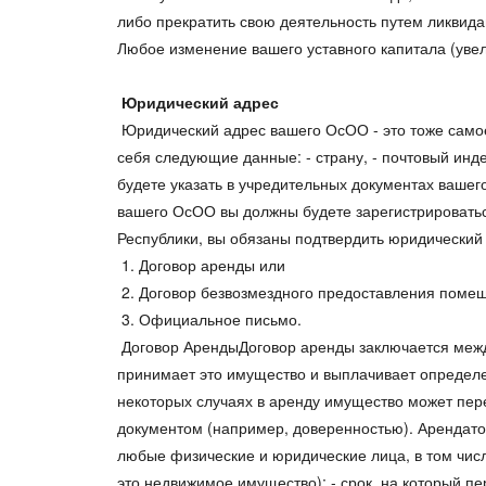
либо прекратить свою деятельность путем ликвида
Любое изменение вашего уставного капитала (уве
Юридический адрес
Юридический адрес вашего ОсОО - это тоже самое
себя следующие данные: - страну, - почтовый инде
будете указать в учредительных документах ваш
вашего ОсОО вы должны будете зарегистрироваться
Республики, вы обязаны подтвердить юридический
1. Договор аренды или
2. Договор безвозмездного предоставления помещ
3. Официальное письмо.
Договор АрендыДоговор аренды заключается межд
принимает это имущество и выплачивает определе
некоторых случаях в аренду имущество может пере
документом (например, доверенностью). Арендатор
любые физические и юридические лица, в том числ
это недвижимое имущество); - срок, на который пе