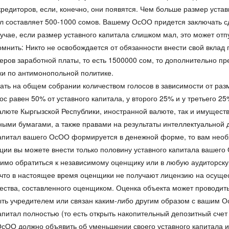
кредиторов, если, конечно, они появятся. Чем больше размер уста
ал составляет 500-1000 сомов. Вашему ОсОО придется заключать 
лучае, если размер уставного капитала слишком мал, это может от
мнить: Никто не освобождается от обязанности внести свой вклад
ров заработной платы, то есть 1500000 сом, то дополнительно п
ки по антимонопольной политике.
ь на общем собрании количеством голосов в зависимости от разме
ос равен 50% от уставного капитала, у второго 25% и у третьего 2
валюте Кыргызской Республики, иностранной валюте, так и имущес
ыми бумагами, а также правами на результаты интеллектуальной д
апитал вашего ОсОО формируется в денежной форме, то вам необх
ации вы можете внести только половину уставного капитала вашег
мо обратиться к независимому оценщику или в любую аудиторску
, что в настоящее время оценщики не получают лицензию на осуще
щества, составленного оценщиком. Оценка объекта может проводит
быть учредителем или связан каким-либо другим образом с вашим О
питал полностью (то есть открыть накопительный депозитный счет
 ОсОО должно объявить об уменьшении своего уставного капитала и