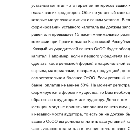
уставный капитал - это гарантия интересов ваших 
глазах ваших кредиторов. Обычно уставный капит
которые могут ознакомиться с вашим уставом. В с
формировании уставного капитала вы должны запо
равен или превышает 15 тысяч минимальных разме
комиссии при Правительстве Кыргызской Республи
Каждый из учредителей вашего ОсОО будет обладат
капитал. Например, если у первого учредителя взн
сделать, как в денежной форме: в национальной 
сырьем, материалами, товарами, продукцией, ценн
самостоятельном балансе ОсОО. Если уставный к
банке, оплатив не менее 50%. На момент регистр
формируется в форме имущества, то Вам необходи
обратиться к аудиторам или аудитору. Дело в том
юстиции могут не принять акт оценки вашего иму
к независимости аудитора, то есть он не должен 
вашего ОсОО вы должны оплатить ваш уставный ка
часть уставного капитала в течение года, то ваше