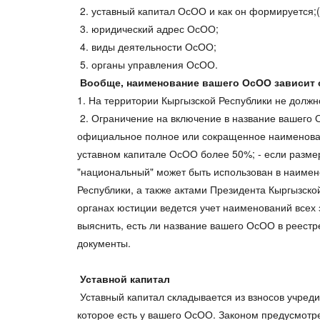
2. уставный капитал ОсОО и как он формируется;
3. юридический адрес ОсОО;
4. виды деятельности ОсОО;
5. органы управления ОсОО.
Вообще, наименование вашего ОсОО зависит о
1. На территории Кыргызской Республики не должн
2. Ограничение на включение в название вашего 
официальное полное или сокращенное наименование
уставном капитале ОсОО более 50%; - если разме
"национальный" может быть использован в наимен
Республики, а также актами Президента Кыргызско
органах юстиции ведется учет наименований всех 
выяснить, есть ли название вашего ОсОО в реестре
документы.
Уставной капитал
Уставный капитал складывается из взносов учред
которое есть у вашего ОсОО. Законом предусмотре