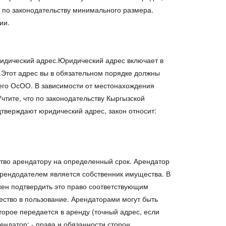
о по законодательству минимального размера.
ции.
ридический адрес.Юридический адрес включает в
у).Этот адрес вы в обязательном порядке должны
его ОсОО. В зависимости от местонахождения
чтите, что по законодательству Кыргызской
дтверждают юридический адрес, закон относит:
во арендатору на определенный срок. Арендатор
рендодателем является собственник имущества. В
лжен подтвердить это право соответствующим
ество в пользование. Арендаторами могут быть
торое передается в аренду (точный адрес, если
ендатор; - права и обязанности сторон